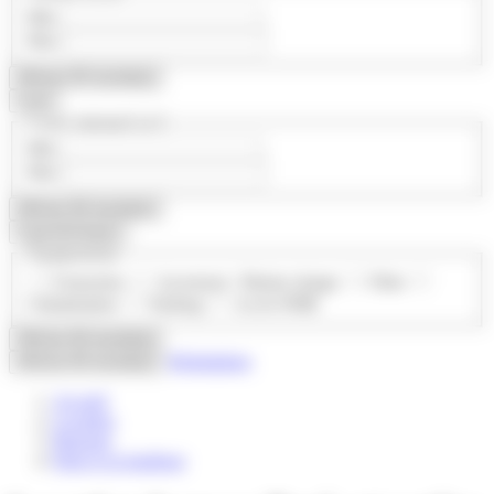
Min
Max
Afficher
80
résultat(s)
Loyer
Loyer mensuel en €
Min
Max
Afficher
80
résultat(s)
Caractéristiques
Équipements
Extraction
Ascenseur / Monte-charge
Fibre
Climatisation
Parking
Accès PMR
Afficher
80
résultat(s)
Réinitialiser
Afficher
80
résultat(s)
Accueil
Location
Bureaux
Paris et sa banlieue