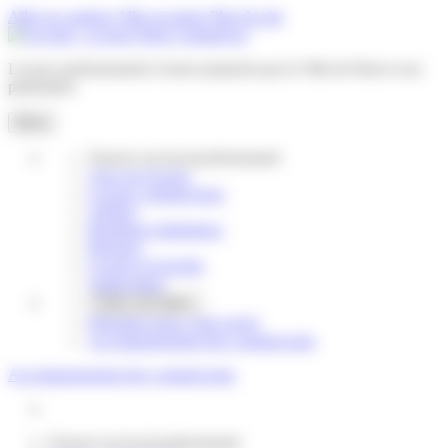
Gestion des cookies
Aller au contenu
Aller au menu
Plan du site
Locaux professionnels à louer
proposés par la Ville de Paris et ses
partenaires
Menu
Trouver un local professionnel
Tous nos locaux
Locaux commerciaux
Ateliers
Boutiques éphémères
Bureaux
Locaux d’activités
Autres lieux
Créez une alerte
Présentez-nous votre projet
Accompagnement des commerçants
Accompagnement des commerçants
Trouver un local professionnel