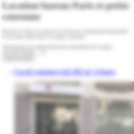
Location bureau Paris et petite
couronne
Retrouvez toutes les annonces de bureaux actuellement disponibles
à la location dans Paris et la petite couronne.
Tri
(entrainera un rafraichissement automatique de la page)
:
Créer une alerte
Local commercial 202 m² à louer