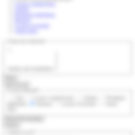
Locaux commerciaux
Ateliers
Boutiques éphémères
Bureaux
Locaux d’activités
Autres lieux
Zones de recherche
Ajouter une localisation :
Filtres
Type de local
Local recherché
Tous
Locaux commerciaux
Ateliers
Boutiques
éphémères
Bureaux
Locaux d’activités
Autres
lieux
Afficher
80
résultat(s)
Surface
2
Surface en m