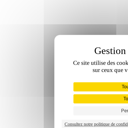
Ce site utilise des coo
sur ceux que v
To
To
Per
Consultez notre politique de confide