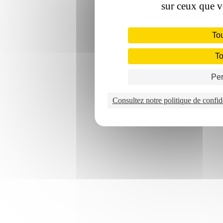
sur ceux que v
To
To
Per
Consultez notre politique de confide