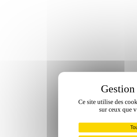
Ce site utilise des coo
sur ceux que v
To