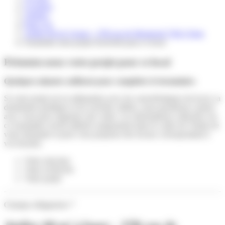
Location
Ateliers
Paris 11e
Atelier 60 m² à louer - 37B rue de Montreuil 75011 Paris
Soumettre mon projet d'activité pour ce local
Présentez-nous votre projet pour ce local
Quelques minutes suffisent pour compléter le formulaire.
Si votre projet est en adéquation avec les caractéristiques du local, sa
destination juridique et les activités ciblées, nous prendrons contact
avec vous pour organiser une visite. Les informations collectées via
ce formulaire seront utilisées uniquement dans le cadre de l’étude de
votre demande et pour vous proposer des locaux correspondant à
vos besoins.
Votre structure
Votre recherche
Votre projet
Champs obligatoires
*