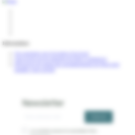
Informations
Vos questions sur la location d’un local
Tout savoir sur les missions de Paris Commerces
Découvrez les atouts des arrondissements de Paris pour
installer votre activité
Newsletter
S'abonner
Je souhaite recevoir la newsletter Paris