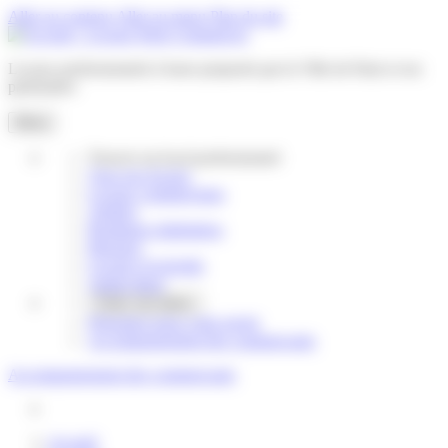
Gestion des cookies
Aller au contenu
Aller au menu
Plan du site
Locaux professionnels à louer
proposés par la Ville de Paris et ses
partenaires
Menu
Trouver un local professionnel
Tous nos locaux
Locaux commerciaux
Ateliers
Boutiques éphémères
Bureaux
Locaux d’activités
Autres lieux
Créez une alerte
Présentez-nous votre projet
Accompagnement des commerçants
Accompagnement des commerçants
Accueil