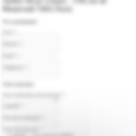
Atelier 60 m² à louer - 37B rue de
Montreuil 75011 Paris
Vos coordonnées
Nom
*
:
Prénom
*
:
Email
*
:
Téléphone
*
:
Votre structure
Vous recherchez un local pour
*
:
Laquelle
*
:
Nom de la structure
*
:
Cette structure est
*
:
Existante
En cours de création