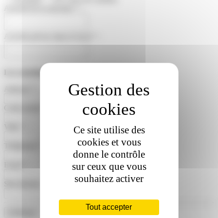
Activité de la structure
*
:
Activité prévue dans le local
*
:
Les coordonnées de la structure
Adresse
*
:
Code postal
*
:
Ville
*
:
Ce site utilise des
cookies et vous
Téléphone
*
:
donne le contrôle
sur ceux que vous
Email
*
:
souhaitez activer
Site internet :
Tout accepter
Continuer