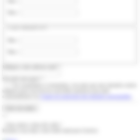
Min :
Max :
Loyer mensuel en € :
Min :
Max :
Indiquez votre adresse mail
*
:
Sécurité anti-spam
*
:
*
En soumettant ce formulaire, j'accepte que mes données soient
utilisées pour recevoir les nouvelles annonces par mail
conformément à la
Charte de protection des données personnelles
.
Créer mon alerte
Votre alerte a bien été créée !
Rendez-vous dans votre boîte mail pour l'activer.